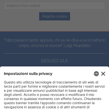
Registra codice
“I libri pesano tanto: eppure, chi se ne ciba e se li mette in
corpo, vive tra le nuvole” Luigi Pirandello
SEGUICI QUI:
CONTATTI
Edi.Ermes srl
Viale E. Forlanini, 21 - 20134, Milano
(+39)027021121