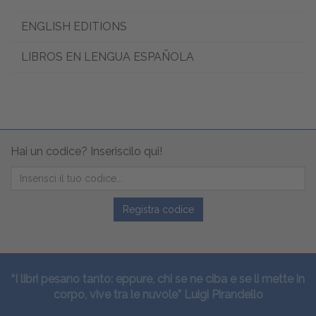
ENGLISH EDITIONS
LIBROS EN LENGUA ESPAÑOLA
Hai un codice? Inseriscilo qui!
Registra codice
“I libri pesano tanto: eppure, chi se ne ciba e se li mette in
corpo, vive tra le nuvole” Luigi Pirandello