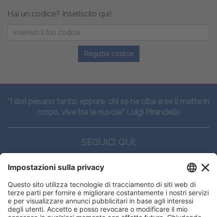
Hai un codice? Inseriscilo qui!
Registra codice
“I libri pesano tanto: eppure, chi se ne ciba e se li mette in
corpo, vive tra le nuvole” Luigi Pirandello
SEGUICI QUI:
CONTATTI
Edi.Ermes srl