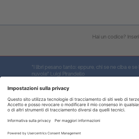
Hai un codice? Inseri
“I libri pesano tanto: eppure, chi se ne ciba e se 
nuvole” Luigi Pirandello
SEGUICI QUI: