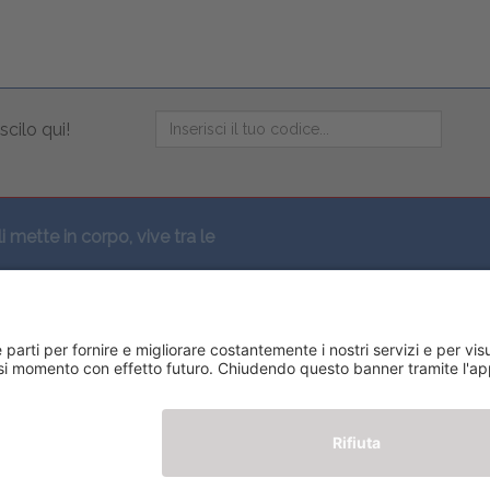
scilo qui!
li mette in corpo, vive tra le