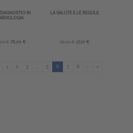
DIAGNOSTICI IN
LA SALUTE E LE REGOLE
ARDIOLOGIA
,00 €
76,00 €
18,00 €
17,10 €
1
2
3
...
5
6
7
8
›
»