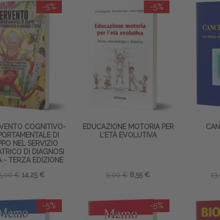
-5%
-5%
RVENTO COGNITIVO-
EDUCAZIONE MOTORIA PER
CAN
ORTAMENTALE DI
L'ETÀ EVOLUTIVA
PO NEL SERVIZIO
ATRICO DI DIAGNOSI
 - TERZA EDIZIONE
5,00 €
14,25 €
9,00 €
8,55 €
13
-5%
-5%