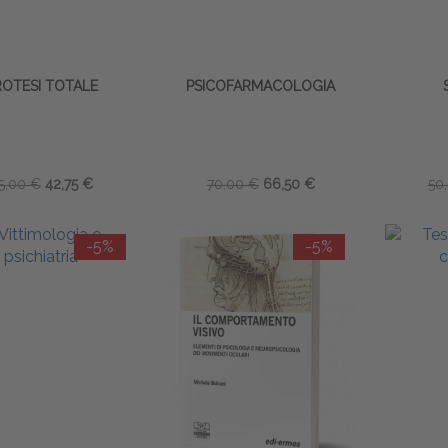
ROTESI TOTALE
PSICOFARMACOLOGIA
5,00 €
42,75 €
70,00 €
66,50 €
50
-5%
-5%