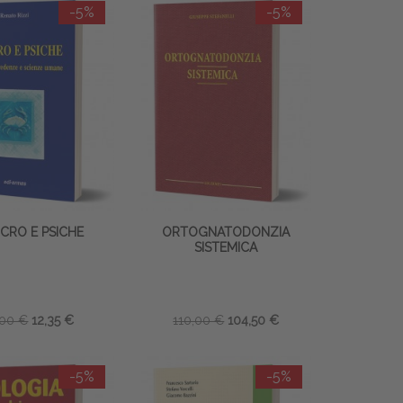
-5%
-5%
CRO E PSICHE
ORTOGNATODONZIA
SISTEMICA
,00 €
12,35 €
110,00 €
104,50 €
-5%
-5%