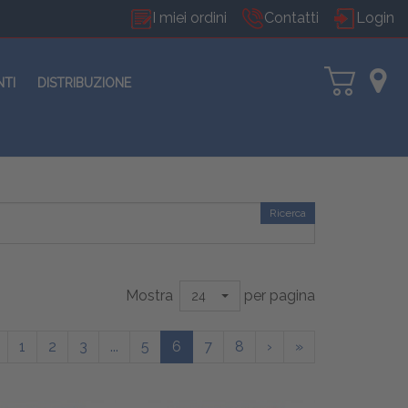
I miei ordini
Contatti
Login
NTI
DISTRIBUZIONE
Ricerca
Mostra
per pagina
24
1
2
3
...
5
6
7
8
›
»