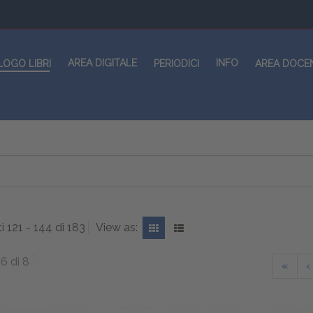
AREA DIGITALE
INFO
LOGO LIBRI
PERIODICI
AREA DOCE
ti 121 - 144 di 183
View as:
6 di 8
«
‹