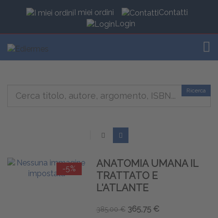
I miei ordini
Contatti
Login
TOG
Ricerca
ANATOMIA UMANA IL
-5%
TRATTATO E
L'ATLANTE
365,75 €
385,00 €