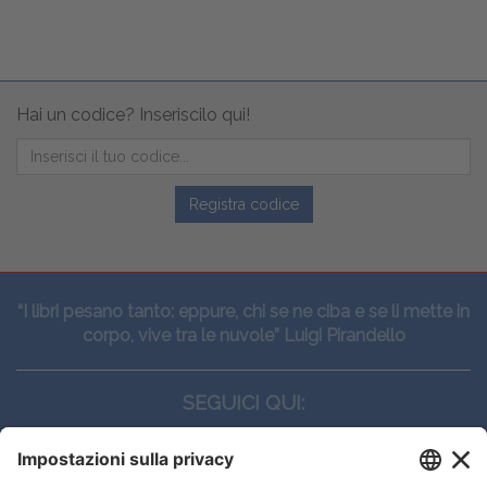
Hai un codice? Inseriscilo qui!
Registra codice
“I libri pesano tanto: eppure, chi se ne ciba e se li mette in
corpo, vive tra le nuvole” Luigi Pirandello
SEGUICI QUI: