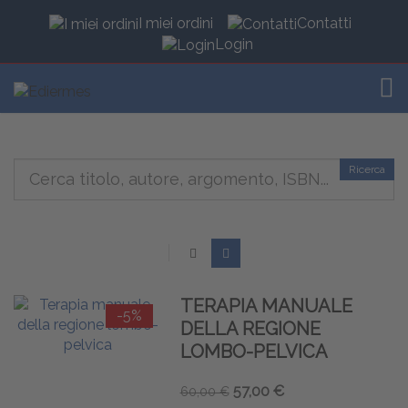
I miei ordini
Contatti
Login
TOG
Ricerca
TERAPIA MANUALE
-5%
DELLA REGIONE
LOMBO-PELVICA
57,00 €
60,00 €