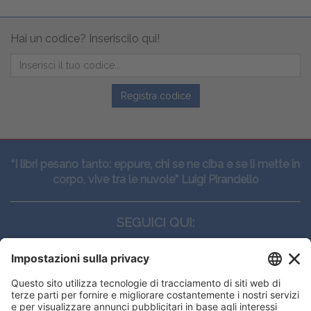
Hai un codice? Inseriscilo qui!
Registra codice
“I libri pesano tanto: eppure, chi se ne ciba e se li mette in
corpo, vive tra le nuvole” Luigi Pirandello
SEGUICI QUI:
CONTATTI