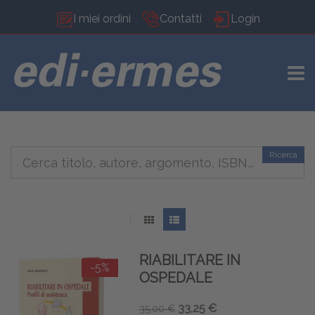
I miei ordini
Contatti
Login
TOGG
Ricerca
RIABILITARE IN
-5%
OSPEDALE
33,25 €
35,00 €