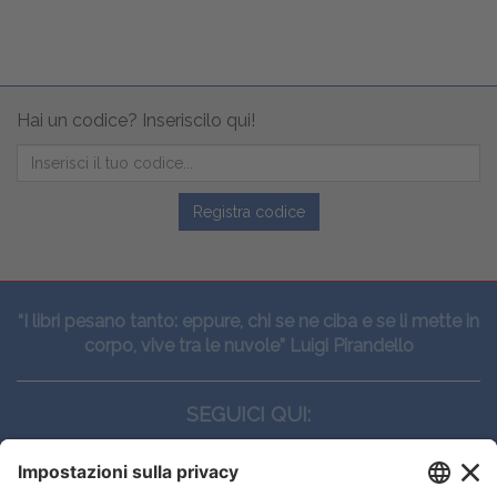
Hai un codice? Inseriscilo qui!
Registra codice
“I libri pesano tanto: eppure, chi se ne ciba e se li mette in
corpo, vive tra le nuvole” Luigi Pirandello
SEGUICI QUI: