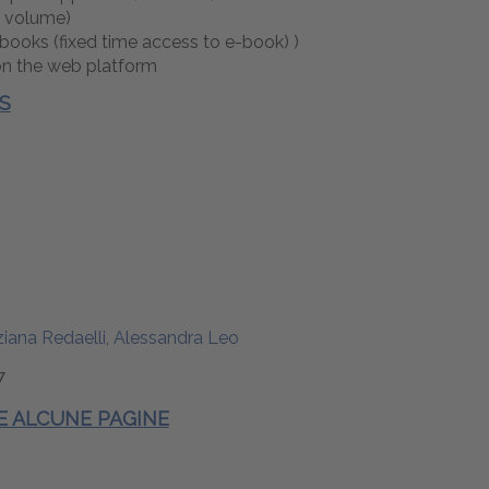
 volume)
 books (fixed time access to e-book) )
on the web platform
S
iziana Redaelli, Alessandra Leo
7
 E ALCUNE PAGINE