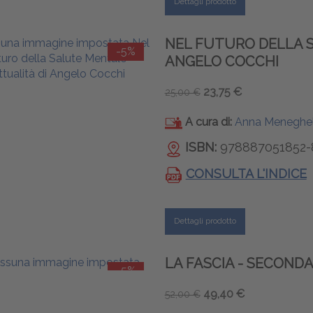
Dettagli prodotto
NEL FUTURO DELLA S
-5%
ANGELO COCCHI
23,75 €
25,00 €
A cura di:
Anna Meneghel
ISBN:
978887051852-
CONSULTA L'INDICE
Dettagli prodotto
LA FASCIA - SECONDA
-5%
49,40 €
52,00 €