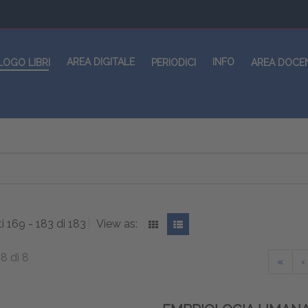
AREA DIGITALE
INFO
LOGO LIBRI
PERIODICI
AREA DOCE
ti 169 - 183 di 183
View as:
8 di 8
«
‹