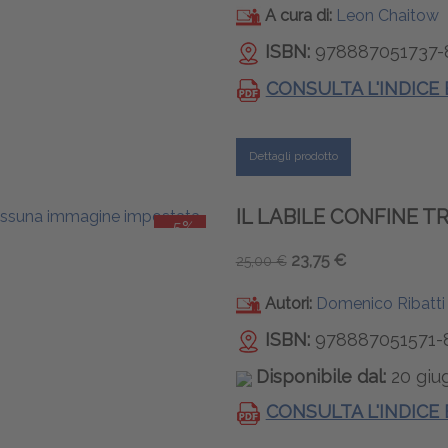
A cura di:
Leon Chaitow
ISBN:
978887051737-
CONSULTA L'INDICE
Dettagli prodotto
IL LABILE CONFINE 
-5%
23,75 €
25,00 €
Autori:
Domenico Ribatti
ISBN:
978887051571-
Disponibile dal:
20 giu
CONSULTA L'INDICE