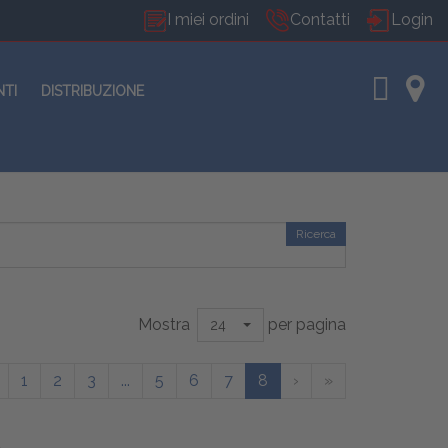
I miei ordini
Contatti
Login
NTI
DISTRIBUZIONE
Ricerca
Mostra
per pagina
24
1
2
3
...
5
6
7
8
›
»