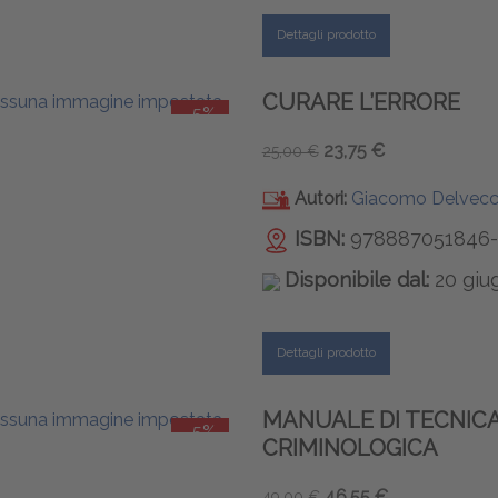
Dettagli prodotto
CURARE L’ERRORE
-5%
23,75 €
25,00 €
Autori:
Giacomo Delvecch
ISBN:
978887051846-
Disponibile dal:
20 giu
Dettagli prodotto
MANUALE DI TECNICA
-5%
CRIMINOLOGICA
46,55 €
49,00 €