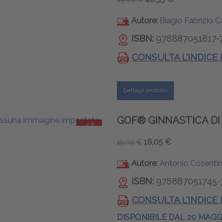
Autore:
Biagio Fabrizio Ca
ISBN:
978887051817-
CONSULTA L'INDICE
Dettagli prodotto
GOF® GINNASTICA DI
-5%
18,05 €
19,00 €
Autore:
Antonio Cosenti
ISBN:
978887051745-
CONSULTA L'INDICE
DISPONIBILE DAL 20 MAGG