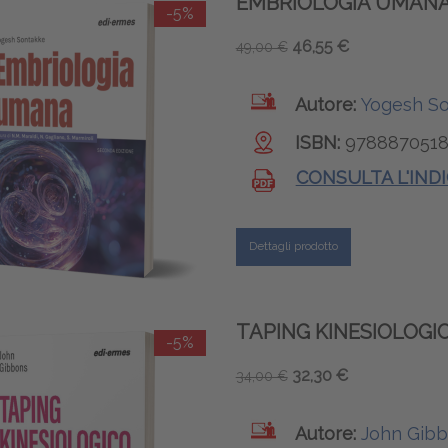
EMBRIOLOGIA UMAN
-5%
46,55 €
49,00 €
Autore:
Yogesh S
ISBN:
9788870518
CONSULTA L'IND
Dettagli prodotto
TAPING KINESIOLOGI
-5%
32,30 €
34,00 €
Autore:
John Gib