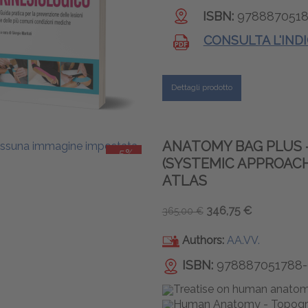
ISBN:
9788870518
CONSULTA L'IND
Dettagli prodotto
ANATOMY BAG PLUS 
-5%
(SYSTEMIC APPROACH
ATLAS
346,75 €
365,00 €
Authors:
AA.VV.
ISBN:
978887051788-
Treatise on human anatom
Human Anatomy - Topogra