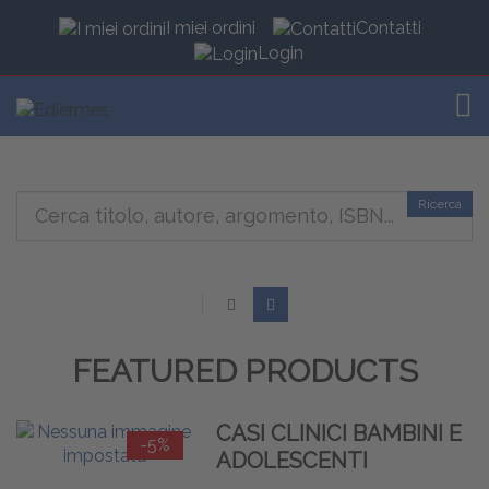
I miei ordini
Contatti
Login
TOG
Ricerca
FEATURED PRODUCTS
CASI CLINICI BAMBINI E
-5%
ADOLESCENTI