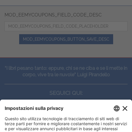
MOD_EEMYCOUPONS_FIELD_CODE_DESC
MOD_EEMYCOUPONS_BUTTON_SAVE_DESC
“I libri pesano tanto: eppure, chi se ne ciba e se li mette in
corpo, vive tra le nuvole” Luigi Pirandello
SEGUICI QUI:
CONTATTI