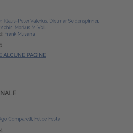
r, Klaus-Peter Valerius, Dietmar Seidenspinner,
schin, Markus M. Voll
di:
Frank Musarra
5
 E ALCUNE PAGINE
ONALE
 Ugo Comparelli, Felice Festa
4