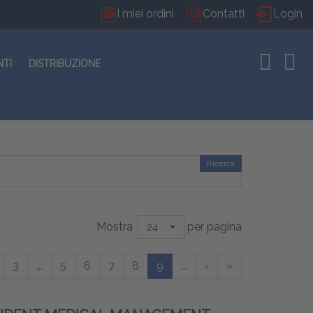
I miei ordini
Contatti
Login
NTI
DISTRIBUZIONE
Ricerca
Mostra
per pagina
24
3
...
5
6
7
8
9
...
›
»