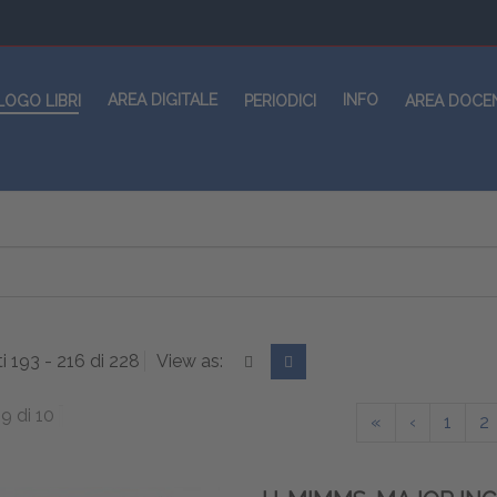
AREA DIGITALE
INFO
LOGO LIBRI
PERIODICI
AREA DOCE
ti 193 - 216 di 228
View as:
9 di 10
«
‹
1
2