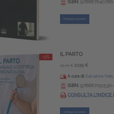
ISBN:
978887640786
Dettagli prodotto
IL PARTO
-5%
27,55 €
29,00 €
A cura di:
Salvatore Felis
ISBN:
978887051530-
CONSULTA L'INDICE
Dettagli prodotto