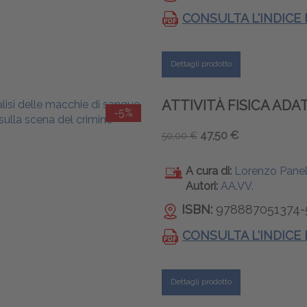
CONSULTA L'INDICE
Dettagli prodotto
ATTIVITÀ FISICA AD
-5%
47,50 €
50,00 €
A cura di:
Lorenzo Panel
Autori:
AA.VV.
ISBN:
978887051374-
CONSULTA L'INDICE
Dettagli prodotto