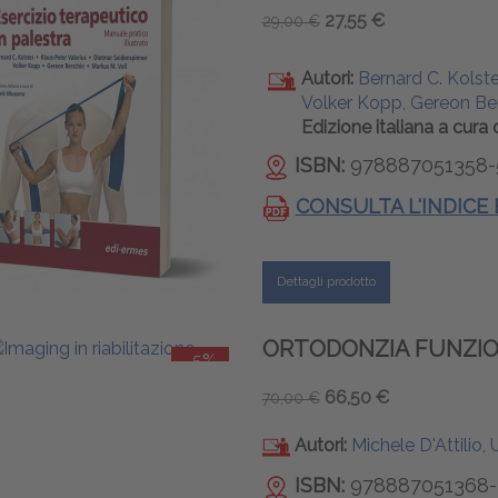
27,55 €
29,00 €
Autori:
Bernard C. Kolste
Volker Kopp, Gereon Ber
Edizione italiana a cura 
ISBN:
978887051358-
CONSULTA L'INDICE
Dettagli prodotto
ORTODONZIA FUNZI
-5%
66,50 €
70,00 €
Autori:
Michele D'Attilio,
ISBN:
978887051368-