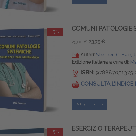
COMUNI PATOLOGIE 
-5%
23,75 €
25,00 €
Autori:
Stephen C. Bain, 
Edizione italiana a cura di:
Ma
ISBN:
978887051375-
CONSULTA L'INDICE
Dettagli prodotto
ESERCIZIO TERAPEUT
-5%