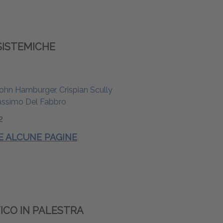
SISTEMICHE
John Hamburger, Crispian Scully
ssimo Del Fabbro
2
 E ALCUNE PAGINE
ICO IN PALESTRA