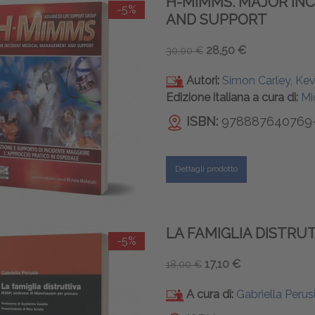
H-MIMMS. MAJOR IN
-5%
AND SUPPORT
28,50 €
30,00 €
Autori:
Simon Carley, Ke
Edizione italiana a cura di:
Mi
ISBN:
978887640769
Dettagli prodotto
LA FAMIGLIA DISTRU
-5%
17,10 €
18,00 €
A cura di:
Gabriella Perus