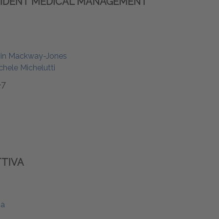
CIDENT MEDICAL MANAGEMENT
vin Mackway-Jones
chele Michelutti
-7
TTIVA
ia