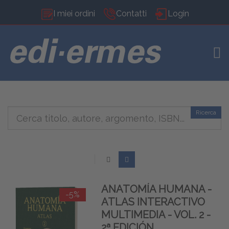
I miei ordini
Contatti
Login
TOG
Ricerca
ANATOMÍA HUMANA -
-5%
ATLAS INTERACTIVO
MULTIMEDIA - VOL. 2 -
2ª EDICIÓN