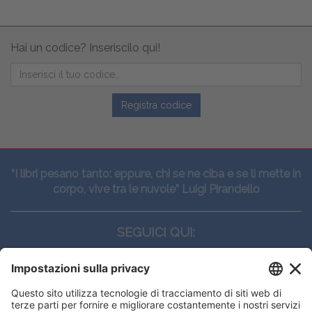
Hai un codice? Inseriscilo qui!
Registra codice
“I libri pesano tanto: eppure, chi se ne ciba e se li mette in
corpo, vive tra le nuvole” Luigi Pirandello
SEGUICI QUI:
CONTATTI