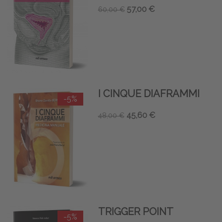
57,00 €
60,00 €
I CINQUE DIAFRAMMI
-5%
45,60 €
48,00 €
TRIGGER POINT
-5%