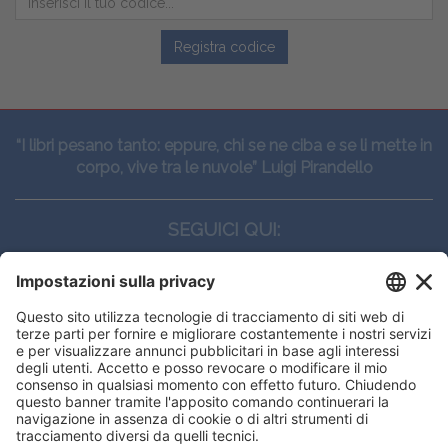
Registra codice
“I libri pesano tanto: eppure, chi se ne ciba e se li mette in
corpo, vive tra le nuvole” Luigi Pirandello
SEGUICI QUI:
CONTATTI
Edi.Ermes srl
Viale E. Forlanini, 21 - 20134, Milano
(+39)027021121
E-mail:
eeinfo@eenet.it